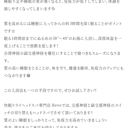
睡眠不足や睡眠の質が悪くなると、免疫力が低下してしまい、体調を
崩しやすくなってしまいます💦
質を高めるには睡眠に入ってからの約３時間を深く眠ることがポイント
です☆
眠る1時間前までにぬるめの38°〜40°のお湯に入浴し、深部体温を一
度上げることで放熱を促します！
自律神経の副交感神経を優位にすることで寝つきもスムーズになりま
す。
質の高い睡眠をとることが、体を守り、健康を維持、免疫力のアップにも
つながります😆
この入浴法も一つの手段ですので、ぜひお試し下さい‼️
快眠ドライヘッドスパ専門店 Reveでは、交感神経と副交感神経のスイ
ッチの切り替えもヘッドスパでさせて頂いております！
質のよい睡眠をしっかりとって、免疫力を高めていきましょう✨
是非、皆さまのご来店お待ちしております☺️