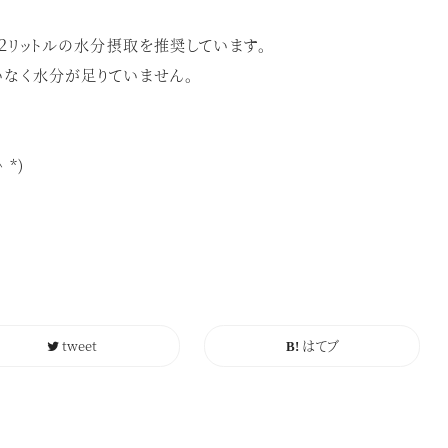
.２リットルの水分摂取を推奨しています。
いなく水分が足りていません。
 *)
tweet
はてブ