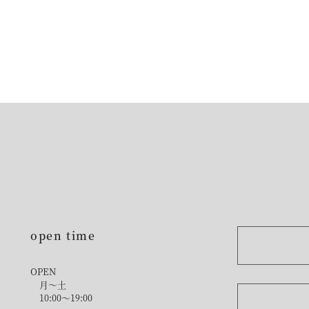
open time
OPEN
月〜土
10:00〜19:00